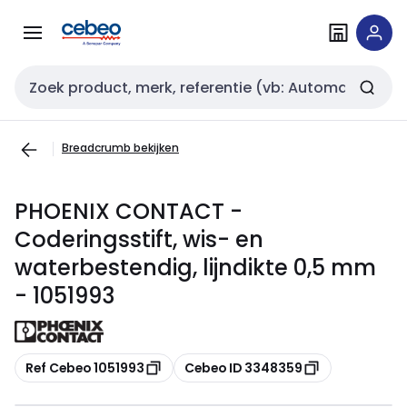
Overslaan
Overslaan
naar
naar
navigatie
inhoud
Zoekveld invoer
Breadcrumb bekijken
PHOENIX CONTACT -
Coderingsstift, wis- en
waterbestendig, lijndikte 0,5 mm
- 1051993
Kopiëren
Kopiëren
Ref Cebeo 1051993
Cebeo ID 3348359