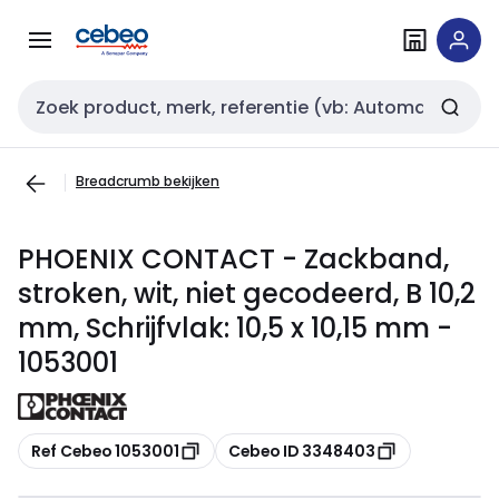
Overslaan
Overslaan
naar
naar
navigatie
inhoud
Zoekveld invoer
Breadcrumb bekijken
PHOENIX CONTACT - Zackband,
stroken, wit, niet gecodeerd, B 10,2
mm, Schrijfvlak: 10,5 x 10,15 mm -
1053001
Kopiëren
Kopiëren
Ref Cebeo 1053001
Cebeo ID 3348403