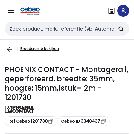
Overslaan
Overslaan
naar
naar
navigatie
inhoud
Zoekveld invoer
Breadcrumb bekijken
PHOENIX CONTACT - Montagerail,
geperforeerd, breedte: 35mm,
hoogte: 15mm,1stuk= 2m -
1201730
Kopiëren
Kopiëren
Ref Cebeo 1201730
Cebeo ID 3348437