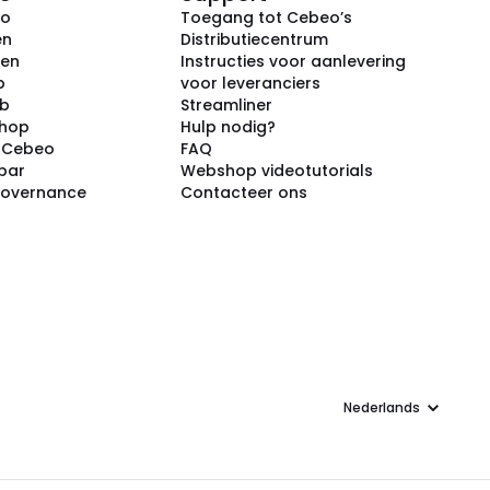
eo
Toegang tot Cebeo’s
en
Distributiecentrum
ken
Instructies voor aanlevering
p
voor leveranciers
ub
Streamliner
shop
Hulp nodig?
j Cebeo
FAQ
par
Webshop videotutorials
Governance
Contacteer ons
Taal