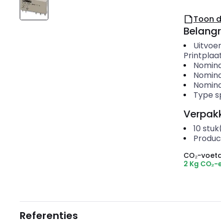
Toon 
Belangr
Uitvoer
Printplaa
Nomina
Nomina
Nomina
Type s
Verpakk
10
stuk
Produc
CO₂-voeta
2 Kg CO₂-
Referenties