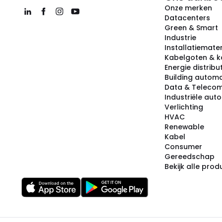
Onze merken
Datacenters
Green & Smart
Industrie
Installatiemater
Kabelgoten & k
Energie distribu
Building automa
Data & Teleco
Industriële aut
Verlichting
HVAC
Renewable
Kabel
Consumer
Gereedschap
Bekijk alle pro