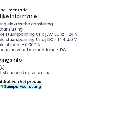
documentatie
ijke informatie
ing elektrische aansluiting
-
taansluiting
le stuurspanning Us bij AC 50Hz
-
24
V
le stuurspanning Us bij DC
-
14.4...66
V
le stroom
-
0.007
A
panning voor bekrachtiging
-
DC
ingsinfo
(s)
t standaard op voorraad
fdruk van het product
eq
Sonepar-schatting