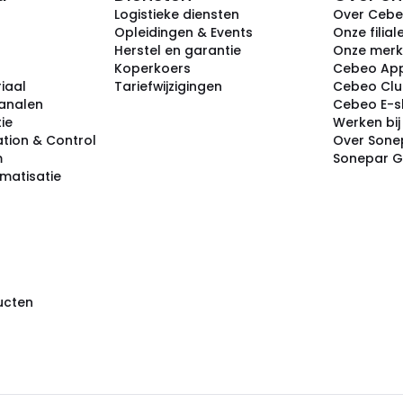
Logistieke diensten
Over Ceb
Opleidingen & Events
Onze filial
Herstel en garantie
Onze mer
Koperkoers
Cebeo Ap
iaal
Tariefwijzigingen
Cebeo Cl
analen
Cebeo E-
tie
Werken bi
tion & Control
Over Sone
m
Sonepar 
omatisatie
ducten