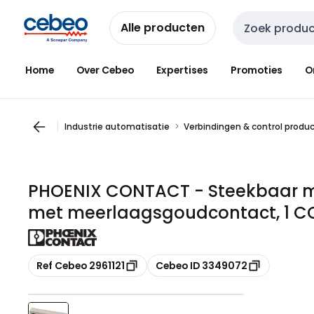
Overslaan
Overslaan
naar
naar
Alle producten
Zoekveld invoer
navigatie
inhoud
Home
Over Cebeo
Expertises
Promoties
O
Industrie automatisatie
Verbindingen & control produ
PHOENIX CONTACT - Steekbaar m
met meerlaagsgoudcontact, 1 CO,
Kopiëren
Kopiëren
Ref Cebeo 2961121
Cebeo ID 3349072