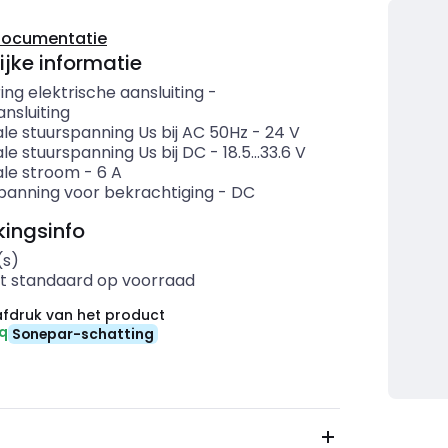
documentatie
ijke informatie
ing elektrische aansluiting
-
nsluiting
le stuurspanning Us bij AC 50Hz
-
24
V
le stuurspanning Us bij DC
-
18.5...33.6
V
le stroom
-
6
A
panning voor bekrachtiging
-
DC
ingsinfo
(s)
t standaard op voorraad
fdruk van het product
eq
Sonepar-schatting