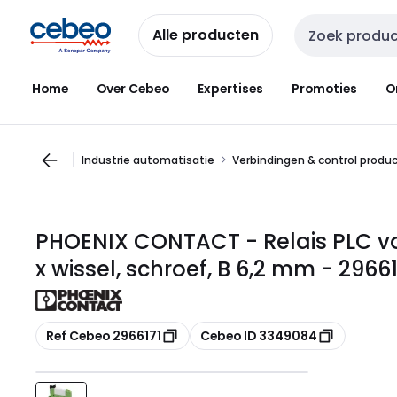
Overslaan
Overslaan
naar
naar
Alle producten
Zoekveld invoer
navigatie
inhoud
Home
Over Cebeo
Expertises
Promoties
O
Industrie automatisatie
Verbindingen & control produ
PHOENIX CONTACT - Relais PLC voe
x wissel, schroef, B 6,2 mm - 29661
Kopiëren
Kopiëren
Ref Cebeo 2966171
Cebeo ID 3349084