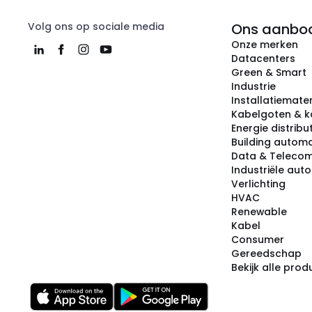
Volg ons op sociale media
Ons aanbo
Onze merken
Datacenters
Green & Smart
Industrie
Installatiemater
Kabelgoten & k
Energie distribu
Building automa
Data & Teleco
Industriële aut
Verlichting
HVAC
Renewable
Kabel
Consumer
Gereedschap
Bekijk alle pro