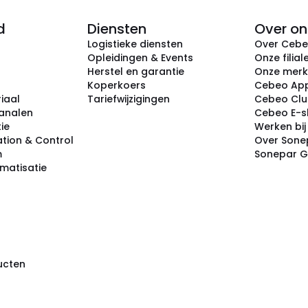
d
Diensten
Over on
Logistieke diensten
Over Ceb
Opleidingen & Events
Onze filial
Herstel en garantie
Onze mer
Koperkoers
Cebeo Ap
iaal
Tariefwijzigingen
Cebeo Cl
analen
Cebeo E-
tie
Werken bi
tion & Control
Over Sone
m
Sonepar 
omatisatie
ducten