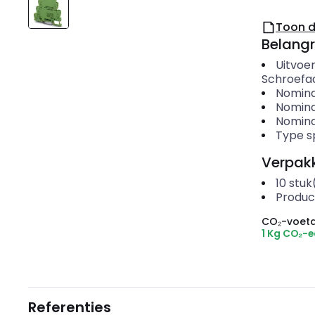
Toon 
Belangr
Uitvoer
Schroefaa
Nomina
Nomina
Nomina
Type s
Verpakk
10
stuk
Produc
CO₂-voeta
1 Kg CO₂-
Referenties