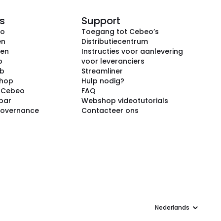
s
Support
eo
Toegang tot Cebeo’s
en
Distributiecentrum
ken
Instructies voor aanlevering
p
voor leveranciers
ub
Streamliner
shop
Hulp nodig?
j Cebeo
FAQ
par
Webshop videotutorials
Governance
Contacteer ons
Taal