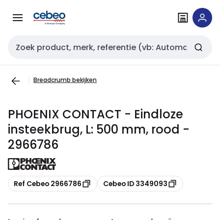
Overslaan
Overslaan
naar
naar
navigatie
inhoud
Zoekveld invoer
Breadcrumb bekijken
PHOENIX CONTACT - Eindloze
insteekbrug, L: 500 mm, rood -
2966786
Kopiëren
Kopiëren
Ref Cebeo 2966786
Cebeo ID 3349093