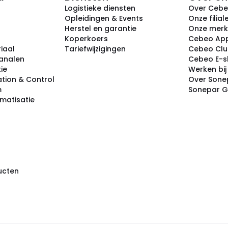
Logistieke diensten
Over Ceb
Opleidingen & Events
Onze filial
Herstel en garantie
Onze mer
Koperkoers
Cebeo Ap
iaal
Tariefwijzigingen
Cebeo Cl
analen
Cebeo E-
tie
Werken bi
tion & Control
Over Sone
m
Sonepar 
omatisatie
ducten