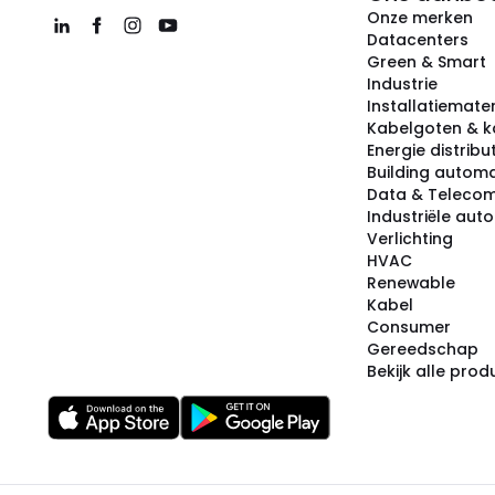
Onze merken
Datacenters
Green & Smart
Industrie
Installatiemater
Kabelgoten & k
Energie distribu
Building automa
Data & Teleco
Industriële aut
Verlichting
HVAC
Renewable
Kabel
Consumer
Gereedschap
Bekijk alle pro