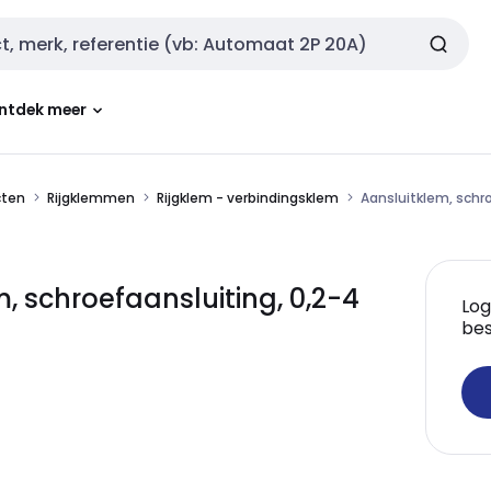
ntdek meer
cten
Rijgklemmen
Rijgklem - verbindingsklem
Aansluitklem, schro
 schroefaansluiting, 0,2-4
Log
bes