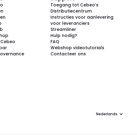
eo
Toegang tot Cebeo’s
en
Distributiecentrum
ken
Instructies voor aanlevering
p
voor leveranciers
ub
Streamliner
shop
Hulp nodig?
j Cebeo
FAQ
par
Webshop videotutorials
Governance
Contacteer ons
Taal