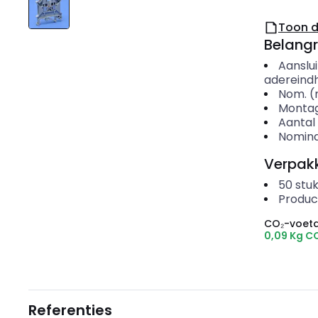
Toon 
Belangr
Aanslu
adereindh
Nom. (
Montag
Aantal 
Nomina
Verpakk
50
stuk
Produc
CO₂-voeta
0,09 Kg C
Referenties