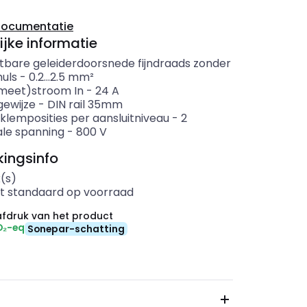
documentatie
ijke informatie
itbare geleiderdoorsnede fijndraads zonder
uls
-
0.2...2.5
mm²
meet)stroom In
-
24
A
ewijze
-
DIN rail 35mm
klemposities per aansluitniveau
-
2
le spanning
-
800
V
ingsinfo
(s)
t standaard op voorraad
fdruk van het product
O₂-eq
Sonepar-schatting