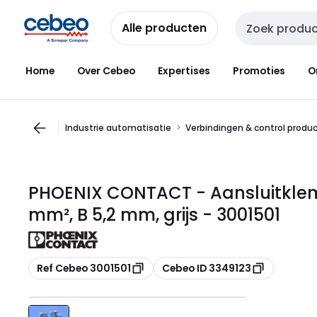
Overslaan
Overslaan
naar
naar
Alle producten
Zoekveld invoer
navigatie
inhoud
Home
Over Cebeo
Expertises
Promoties
O
Industrie automatisatie
Verbindingen & control produ
PHOENIX CONTACT - Aansluitklem,
mm², B 5,2 mm, grijs - 3001501
Kopiëren
Kopiëren
Ref Cebeo 3001501
Cebeo ID 3349123