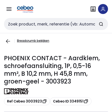
Overslaan
Overslaan
naar
naar
navigatie
inhoud
Zoekveld invoer
Breadcrumb bekijken
PHOENIX CONTACT - Aardklem,
schroefaansluiting, 1P, 0,5-16
mm², B 10,2 mm, H 45,8 mm,
groen-geel - 3003923
Kopiëren
Kopiëren
Ref Cebeo 3003923
Cebeo ID 3349151