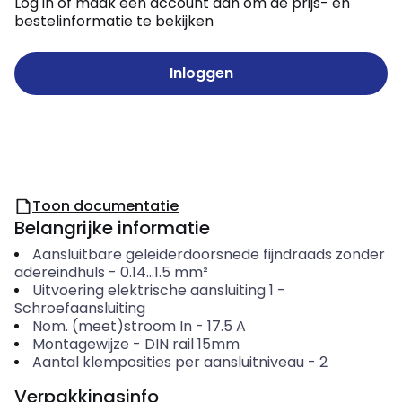
Log in of maak een account aan om de prijs- en
bestelinformatie te bekijken
Inloggen
Toon documentatie
Belangrijke informatie
Aansluitbare geleiderdoorsnede fijndraads zonder
adereindhuls
-
0.14...1.5
mm²
Uitvoering elektrische aansluiting 1
-
Schroefaansluiting
Nom. (meet)stroom In
-
17.5
A
Montagewijze
-
DIN rail 15mm
Aantal klemposities per aansluitniveau
-
2
Verpakkingsinfo