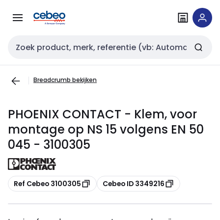
Overslaan
Overslaan
naar
naar
navigatie
inhoud
Zoekveld invoer
Breadcrumb bekijken
PHOENIX CONTACT - Klem, voor
montage op NS 15 volgens EN 50
045 - 3100305
Kopiëren
Kopiëren
Ref Cebeo 3100305
Cebeo ID 3349216