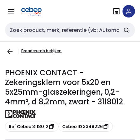
Overslaan
Overslaan
naar
naar
navigatie
inhoud
Zoekveld invoer
Breadcrumb bekijken
PHOENIX CONTACT -
Zekeringsklem voor 5x20 en
5x25mm-glaszekeringen, 0,2-
4mm², d 8,2mm, zwart - 3118012
Kopiëren
Kopiëren
Ref Cebeo 3118012
Cebeo ID 3349226