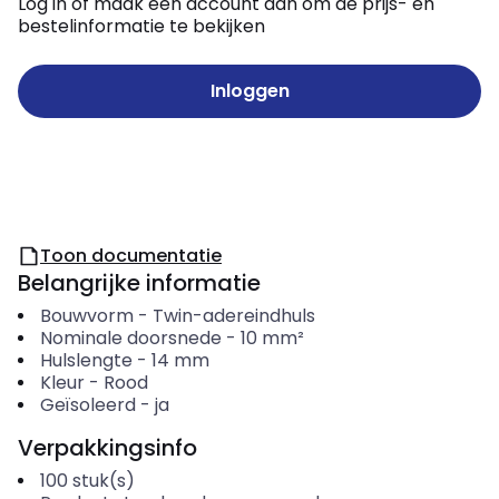
Log in of maak een account aan om de prijs- en
bestelinformatie te bekijken
Inloggen
Toon documentatie
Belangrijke informatie
Bouwvorm
-
Twin-adereindhuls
Nominale doorsnede
-
10
mm²
Hulslengte
-
14
mm
Kleur
-
Rood
Geïsoleerd
-
ja
Verpakkingsinfo
100
stuk(s)