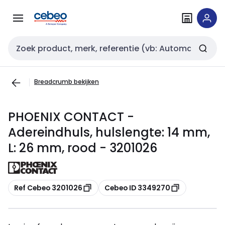
Overslaan
Overslaan
naar
naar
navigatie
inhoud
Zoekveld invoer
Breadcrumb bekijken
PHOENIX CONTACT -
Adereindhuls, hulslengte: 14 mm,
L: 26 mm, rood - 3201026
Kopiëren
Kopiëren
Ref Cebeo 3201026
Cebeo ID 3349270