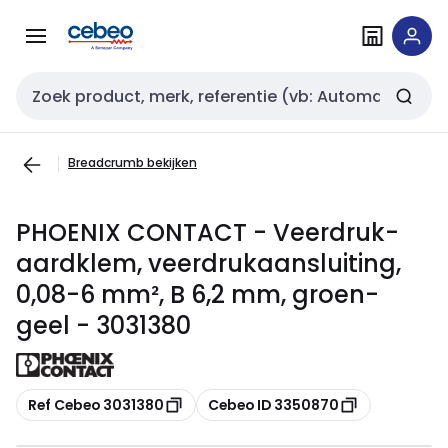
Overslaan
Overslaan
naar
naar
navigatie
inhoud
Zoekveld invoer
Breadcrumb bekijken
PHOENIX CONTACT - Veerdruk-
aardklem, veerdrukaansluiting,
0,08-6 mm², B 6,2 mm, groen-
geel - 3031380
Kopiëren
Kopiëren
Ref Cebeo 3031380
Cebeo ID 3350870