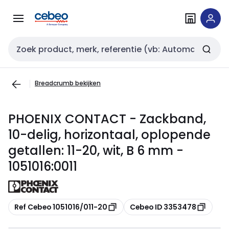
Overslaan
Overslaan
naar
naar
navigatie
inhoud
Zoekveld invoer
Breadcrumb bekijken
PHOENIX CONTACT - Zackband,
10-delig, horizontaal, oplopende
getallen: 11-20, wit, B 6 mm -
1051016:0011
Kopiëren
Kopiëren
Ref Cebeo 1051016/011-20
Cebeo ID 3353478