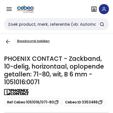
Overslaan
Overslaan
naar
naar
navigatie
inhoud
Zoekveld invoer
Breadcrumb bekijken
PHOENIX CONTACT - Zackband,
10-delig, horizontaal, oplopende
getallen: 71-80, wit, B 6 mm -
1051016:0071
Kopiëren
Kopiëren
Ref Cebeo 1051016/071-80
Cebeo ID 3353486