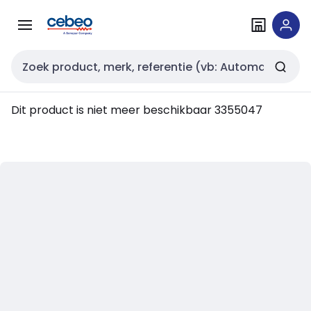
Overslaan
Overslaan
naar
naar
navigatie
inhoud
Zoekveld invoer
Dit product is niet meer beschikbaar
3355047