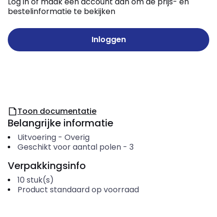
Log in of maak een account aan om de prijs- en
bestelinformatie te bekijken
Inloggen
Toon documentatie
Belangrijke informatie
Uitvoering
-
Overig
Geschikt voor aantal polen
-
3
Verpakkingsinfo
10
stuk(s)
Product standaard op voorraad