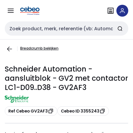
Overslaan
Overslaan
naar
naar
navigatie
inhoud
Zoekveld invoer
Breadcrumb bekijken
Schneider Automation -
aansluitblok - GV2 met contactor
LC1-D09..D38 - GV2AF3
Kopiëren
Kopiëren
Ref Cebeo GV2AF3
Cebeo ID 3355243