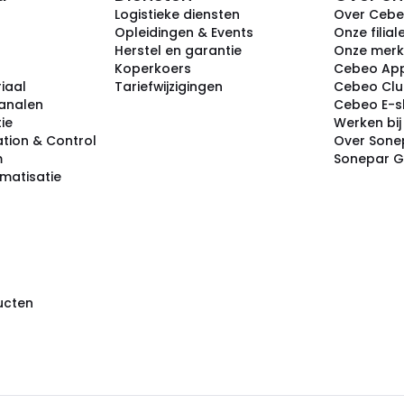
Logistieke diensten
Over Ceb
Opleidingen & Events
Onze filial
Herstel en garantie
Onze mer
Koperkoers
Cebeo Ap
iaal
Tariefwijzigingen
Cebeo Cl
analen
Cebeo E-
tie
Werken bi
tion & Control
Over Sone
m
Sonepar 
omatisatie
ducten