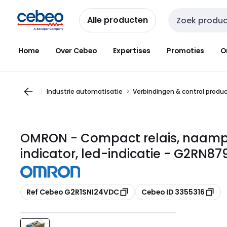
Overslaan
Overslaan
naar
naar
Alle producten
Zoekveld invoer
navigatie
inhoud
Home
Over Cebeo
Expertises
Promoties
O
Industrie automatisatie
Verbindingen & control produ
OMRON - Compact relais, naamp
indicator, led-indicatie - G2RN87
Kopiëren
Kopiëren
Ref Cebeo G2R1SNI24VDC
Cebeo ID 3355316