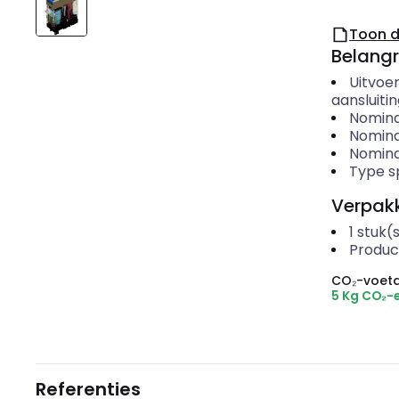
Toon 
Belangr
Uitvoer
aansluiti
Nomina
Nomina
Nomina
Type s
Verpakk
1
stuk(
Produc
CO₂-voeta
5 Kg CO₂-
Referenties