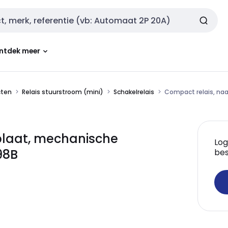
ntdek meer
cten
Relais stuurstroom (mini)
Schakelrelais
Compact relais, naa
laat, mechanische
Log
98B
bes