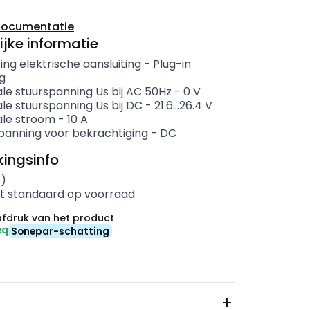
documentatie
ijke informatie
ing elektrische aansluiting
-
Plug-in
ng
le stuurspanning Us bij AC 50Hz
-
0
V
le stuurspanning Us bij DC
-
21.6...26.4
V
le stroom
-
10
A
panning voor bekrachtiging
-
DC
ingsinfo
s)
t standaard op voorraad
fdruk van het product
eq
Sonepar-schatting