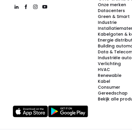
Onze merken
Datacenters
Green & Smart
Industrie
Installatiemater
Kabelgoten & k
Energie distribu
Building automa
Data & Teleco
Industriële aut
Verlichting
HVAC
Renewable
Kabel
Consumer
Gereedschap
Bekijk alle pro