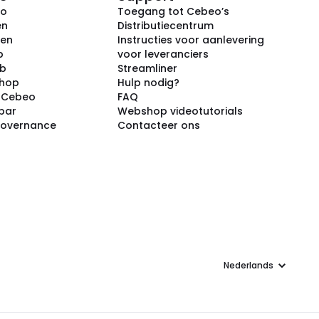
eo
Toegang tot Cebeo’s
en
Distributiecentrum
ken
Instructies voor aanlevering
p
voor leveranciers
ub
Streamliner
shop
Hulp nodig?
j Cebeo
FAQ
par
Webshop videotutorials
Governance
Contacteer ons
Taal