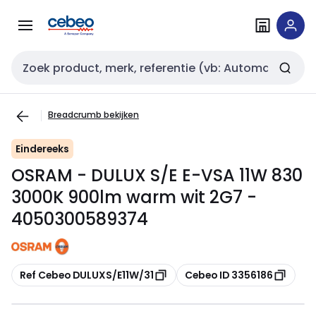
Overslaan
Overslaan
naar
naar
navigatie
inhoud
Zoekveld invoer
Breadcrumb bekijken
Eindereeks
OSRAM - DULUX S/E E-VSA 11W 830
3000K 900lm warm wit 2G7 -
4050300589374
Kopiëren
Kopiëren
Ref Cebeo DULUXS/E11W/31
Cebeo ID 3356186