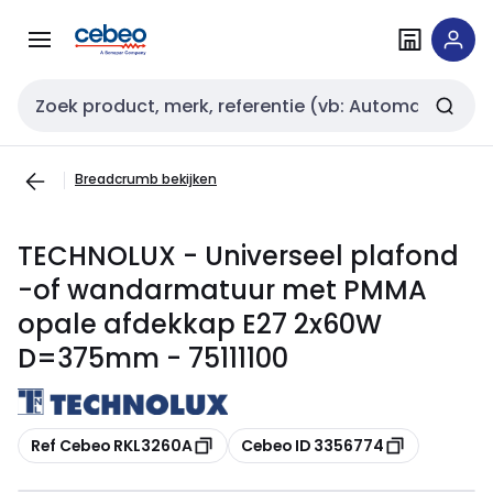
Overslaan
Overslaan
naar
naar
navigatie
inhoud
Zoekveld invoer
Breadcrumb bekijken
TECHNOLUX - Universeel plafond
-of wandarmatuur met PMMA
opale afdekkap E27 2x60W
D=375mm - 75111100
Kopiëren
Kopiëren
Ref Cebeo RKL3260A
Cebeo ID 3356774