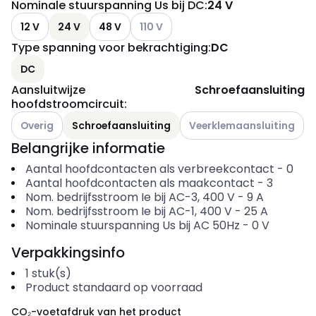
Nominale stuurspanning Us bij DC
:
24 V
Andere varianten (Huidige combinatie
12 V
24 V
48 V
110 V
Type spanning voor bekrachtiging
:
DC
DC
Aansluitwijze
Schroefaansluiting
hoofdstroomcircuit
:
Andere varianten (Huidige combinatie niet mogelijk)
Andere varianten (Huidige c
Overig
Schroefaansluiting
Veerklemaansluiting
Belangrijke informatie
Aantal hoofdcontacten als verbreekcontact
-
0
Aantal hoofdcontacten als maakcontact
-
3
Nom. bedrijfsstroom Ie bij AC-3, 400 V
-
9
A
Nom. bedrijfsstroom Ie bij AC-1, 400 V
-
25
A
Nominale stuurspanning Us bij AC 50Hz
-
0
V
Verpakkingsinfo
1
stuk(s)
Product standaard op voorraad
CO₂-voetafdruk van het product