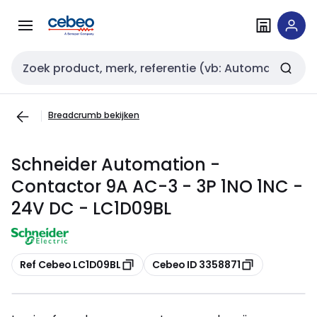
Overslaan
Overslaan
naar
naar
navigatie
inhoud
Zoekveld invoer
Breadcrumb bekijken
Schneider Automation -
Contactor 9A AC-3 - 3P 1NO 1NC -
24V DC - LC1D09BL
Kopiëren
Kopiëren
Ref Cebeo LC1D09BL
Cebeo ID 3358871