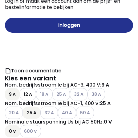
Log in of maak een account aan om de prijs- en
bestelinformatie te bekijken
Inloggen
Toon documentatie
Kies een variant
Nom. bedrijfsstroom Ie bij AC-3, 400 V
:
9 A
Andere varianten (Huidige combinatie niet moge
Andere varianten (Huidige combinatie n
Andere varianten (Huidige comb
Andere varianten (Huid
9 A
12 A
18 A
25 A
32 A
38 A
Nom. bedrijfsstroom Ie bij AC-1, 400 V
:
25 A
Andere varianten (Huidige combinatie niet mogelijk)
Andere varianten (Huidige combinatie niet mo
Andere varianten (Huidige combinatie
Andere varianten (Huidige co
20 A
25 A
32 A
40 A
50 A
Nominale stuurspanning Us bij AC 50Hz
:
0 V
Andere varianten (Huidige combinatie niet mogelijk)
0 V
600 V