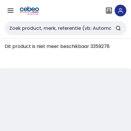
Overslaan
Overslaan
naar
naar
navigatie
inhoud
Zoekveld invoer
Dit product is niet meer beschikbaar
3359278