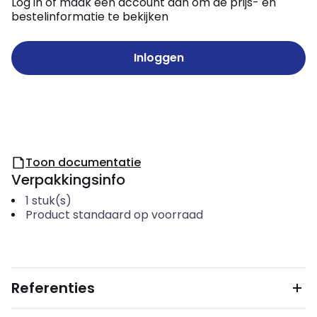
Log in of maak een account aan om de prijs- en
bestelinformatie te bekijken
Inloggen
Toon documentatie
Verpakkingsinfo
1
stuk(s)
Product standaard op voorraad
Referenties