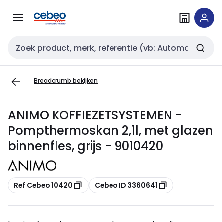
Overslaan
Overslaan
naar
naar
navigatie
inhoud
Zoekveld invoer
Breadcrumb bekijken
ANIMO KOFFIEZETSYSTEMEN -
Pompthermoskan 2,1l, met glazen
binnenfles, grijs - 9010420
Kopiëren
Kopiëren
Ref Cebeo 10420
Cebeo ID 3360641