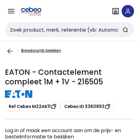
Overslaan
Overslaan
naar
naar
navigatie
inhoud
Zoekveld invoer
Breadcrumb bekijken
EATON - Contactelement
compleet 1M + 1V - 216505
Kopiëren
Kopiëren
Ref Cebeo M22AK11
Cebeo ID 3360893
Log in of maak een account aan om de prijs- en
bestelinformatie te bekijken