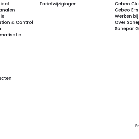
iaal
Tariefwijzigingen
Cebeo Cl
analen
Cebeo E-
tie
Werken bi
tion & Control
Over Sone
m
Sonepar 
omatisatie
ducten
Pr