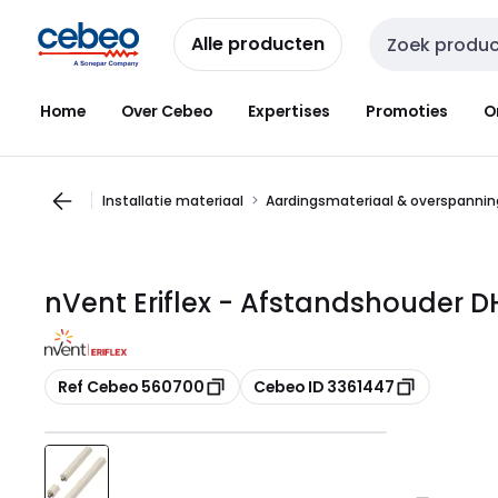
Overslaan
Overslaan
naar
naar
Alle producten
Zoekveld invoer
navigatie
inhoud
Home
Over Cebeo
Expertises
Promoties
O
Installatie materiaal
Aardingsmateriaal & overspannin
nVent Eriflex - Afstandshouder 
Kopiëren
Kopiëren
Ref Cebeo 560700
Cebeo ID 3361447