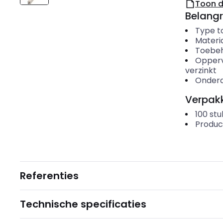
Toon 
Belangr
Type t
Materi
Toebe
Opper
verzinkt
Onderd
Verpakk
100
stu
Produc
Referenties
Technische specificaties