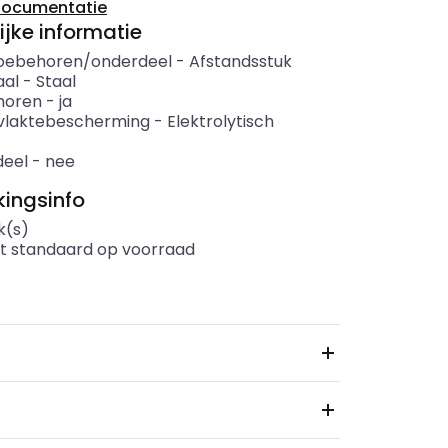
documentatie
ijke informatie
oebehoren/onderdeel
-
Afstandsstuk
aal
-
Staal
horen
-
ja
vlaktebescherming
-
Elektrolytisch
eel
-
nee
ingsinfo
k(s)
t standaard op voorraad