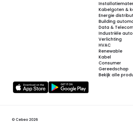
Installatiemater
Kabelgoten & k
Energie distribu
Building automa
Data & Teleco
Industriële aut
Verlichting
HVAC
Renewable
Kabel
Consumer
Gereedschap
Bekijk alle pro
© Cebeo 2026