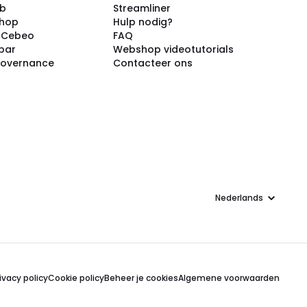
ub
Streamliner
shop
Hulp nodig?
j Cebeo
FAQ
par
Webshop videotutorials
Governance
Contacteer ons
Taal
ivacy policy
Cookie policy
Beheer je cookies
Algemene voorwaarden