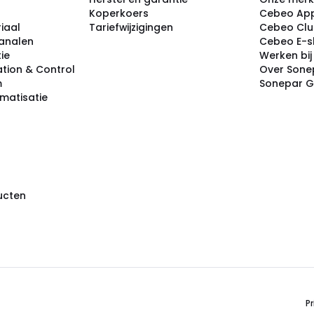
Koperkoers
Cebeo Ap
iaal
Tariefwijzigingen
Cebeo Cl
analen
Cebeo E-
tie
Werken bi
tion & Control
Over Sone
m
Sonepar 
omatisatie
ducten
Pr