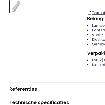
Toon 
Belangr
Lampv
Lichts
Voet
-
Kleurt
Gemidd
Verpakk
1
stuk(
Niet r
Referenties
Technische specificaties