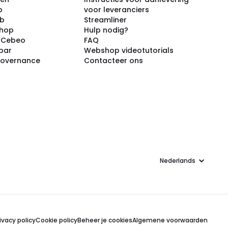
p
voor leveranciers
ub
Streamliner
shop
Hulp nodig?
j Cebeo
FAQ
par
Webshop videotutorials
Governance
Contacteer ons
Taal
ivacy policy
Cookie policy
Beheer je cookies
Algemene voorwaarden