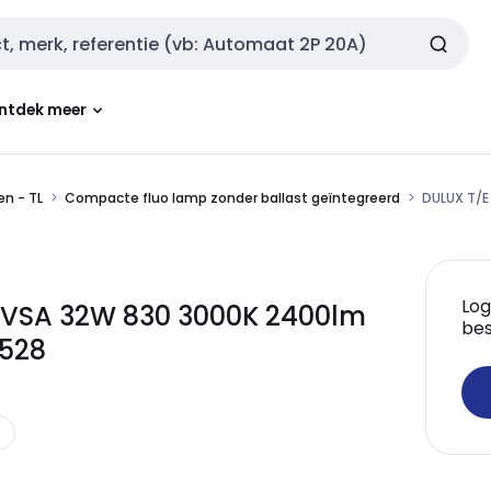
ntdek meer
n - TL
Compacte fluo lamp zonder ballast geïntegreerd
DULUX T/
Log
VSA 32W 830 3000K 2400lm
bes
528