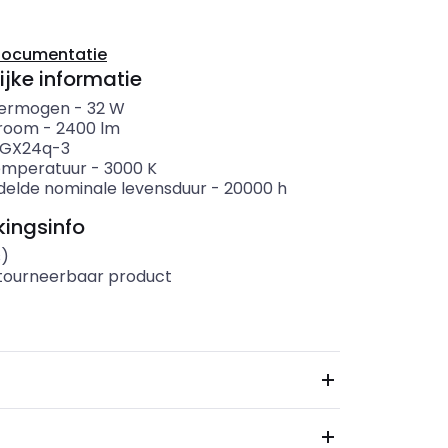
documentatie
ijke informatie
ermogen
-
32
W
troom
-
2400
lm
GX24q-3
emperatuur
-
3000
K
elde nominale levensduur
-
20000
h
ingsinfo
s)
etourneerbaar product