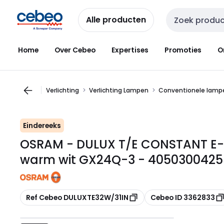
Overslaan
Overslaan
naar
naar
Alle producten
Zoekveld invoer
navigatie
inhoud
Home
Over Cebeo
Expertises
Promoties
O
Verlichting
Verlichting Lampen
Conventionele lampe
Eindereeks
OSRAM - DULUX T/E CONSTANT E-
warm wit GX24Q-3 - 4050300425
Kopiëren
Kopiëren
Ref Cebeo DULUXTE32W/31IN
Cebeo ID 3362833