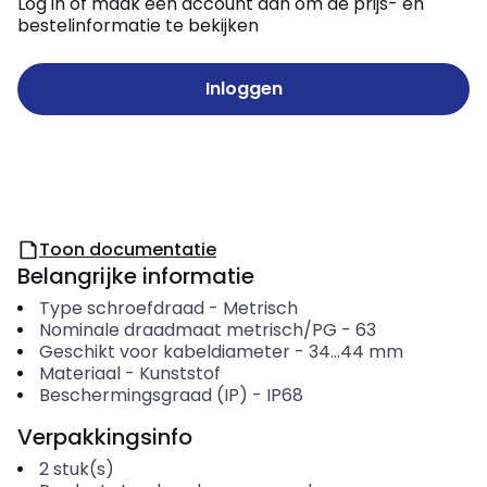
Log in of maak een account aan om de prijs- en
bestelinformatie te bekijken
Inloggen
Toon documentatie
Belangrijke informatie
Type schroefdraad
-
Metrisch
Nominale draadmaat metrisch/PG
-
63
Geschikt voor kabeldiameter
-
34...44
mm
Materiaal
-
Kunststof
Beschermingsgraad (IP)
-
IP68
Verpakkingsinfo
2
stuk(s)