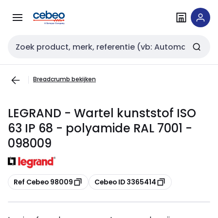
Overslaan
Overslaan
naar
naar
navigatie
inhoud
Zoekveld invoer
Breadcrumb bekijken
LEGRAND - Wartel kunststof ISO
63 IP 68 - polyamide RAL 7001 -
098009
Kopiëren
Kopiëren
Ref Cebeo 98009
Cebeo ID 3365414