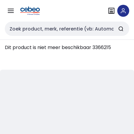
Overslaan
Overslaan
naar
naar
navigatie
inhoud
Zoekveld invoer
Dit product is niet meer beschikbaar
3366215