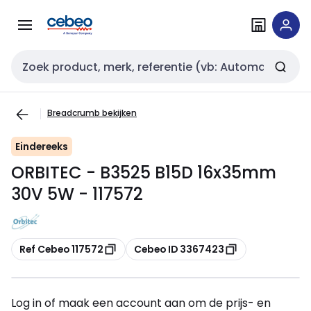
Overslaan
Overslaan
naar
naar
navigatie
inhoud
Zoekveld invoer
Breadcrumb bekijken
Eindereeks
ORBITEC - B3525 B15D 16x35mm
30V 5W - 117572
Kopiëren
Kopiëren
Ref Cebeo 117572
Cebeo ID 3367423
Log in of maak een account aan om de prijs- en