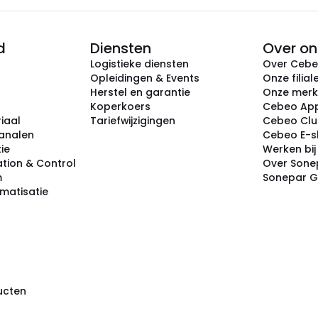
d
Diensten
Over on
Logistieke diensten
Over Ceb
Opleidingen & Events
Onze filial
Herstel en garantie
Onze mer
Koperkoers
Cebeo Ap
iaal
Tariefwijzigingen
Cebeo Cl
analen
Cebeo E-
tie
Werken bi
tion & Control
Over Sone
m
Sonepar 
omatisatie
ducten