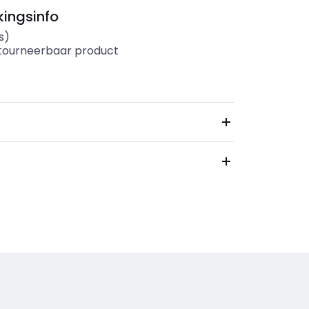
ingsinfo
s)
etourneerbaar product