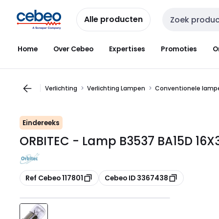
Overslaan
Overslaan
naar
naar
Alle producten
Zoekveld invoer
navigatie
inhoud
Home
Over Cebeo
Expertises
Promoties
O
Verlichting
Verlichting Lampen
Conventionele lampe
Eindereeks
ORBITEC - Lamp B3537 BA15D 16X3
Kopiëren
Kopiëren
Ref Cebeo 117801
Cebeo ID 3367438