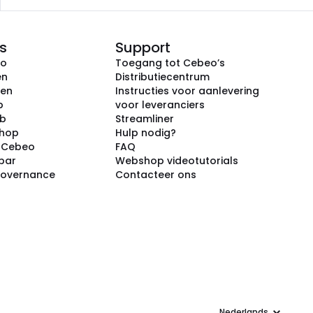
s
Support
eo
Toegang tot Cebeo’s
en
Distributiecentrum
ken
Instructies voor aanlevering
p
voor leveranciers
ub
Streamliner
shop
Hulp nodig?
j Cebeo
FAQ
par
Webshop videotutorials
Governance
Contacteer ons