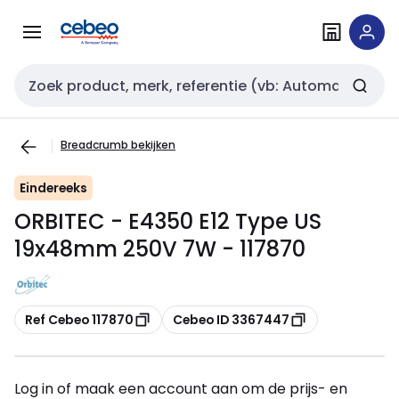
Overslaan
Overslaan
naar
naar
navigatie
inhoud
Zoekveld invoer
Breadcrumb bekijken
Eindereeks
ORBITEC - E4350 E12 Type US
19x48mm 250V 7W - 117870
Kopiëren
Kopiëren
Ref Cebeo 117870
Cebeo ID 3367447
Log in of maak een account aan om de prijs- en