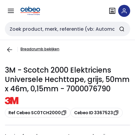
Overslaan
Overslaan
naar
naar
navigatie
inhoud
Zoekveld invoer
Breadcrumb bekijken
3M - Scotch 2000 Elektriciens
Universele Hechttape, grijs, 50mm
x 46m, 0,15mm - 7000076790
Kopiëren
Kopiëren
Ref Cebeo SC0TCH2000
Cebeo ID 3367523