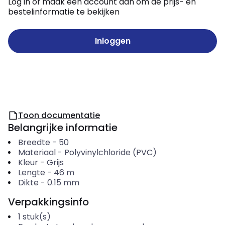
Log in of maak een account aan om de prijs- en
bestelinformatie te bekijken
Inloggen
Toon documentatie
Belangrijke informatie
Breedte
-
50
Materiaal
-
Polyvinylchloride (PVC)
Kleur
-
Grijs
Lengte
-
46
m
Dikte
-
0.15
mm
Verpakkingsinfo
1
stuk(s)