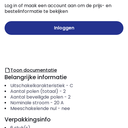
Log in of maak een account aan om de prijs- en
bestelinformatie te bekijken
Inloggen
Toon documentatie
Belangrijke informatie
Uitschakelkarakteristiek
-
C
Aantal polen (totaal)
-
2
Aantal beveiligde polen
-
2
Nominale stroom
-
20
A
Meeschakelende nul
-
nee
Verpakkingsinfo
6
stuk(s)