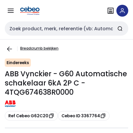
Overslaan
Overslaan
naar
naar
navigatie
inhoud
Zoekveld invoer
Breadcrumb bekijken
Eindereeks
ABB Vynckier - G60 Automatische
schakelaar 6kA 2P C -
4TQG674638R0000
Kopiëren
Kopiëren
Ref Cebeo G62C20
Cebeo ID 3367764