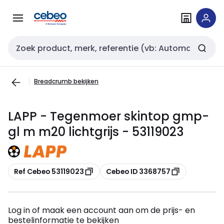
Overslaan
Overslaan
naar
naar
navigatie
inhoud
Zoekveld invoer
Breadcrumb bekijken
LAPP - Tegenmoer skintop gmp-
gl m m20 lichtgrijs - 53119023
Kopiëren
Kopiëren
Ref Cebeo 53119023
Cebeo ID 3368757
Log in of maak een account aan om de prijs- en
bestelinformatie te bekijken