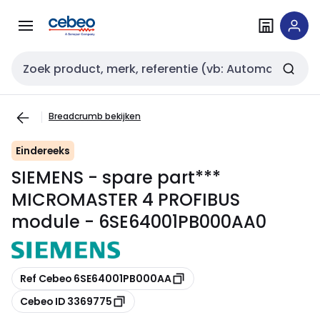
Overslaan
Overslaan
naar
naar
navigatie
inhoud
Zoekveld invoer
Breadcrumb bekijken
Eindereeks
SIEMENS - spare part***
MICROMASTER 4 PROFIBUS
module - 6SE64001PB000AA0
Kopiëren
Ref Cebeo 6SE64001PB000AA
Kopiëren
Cebeo ID 3369775