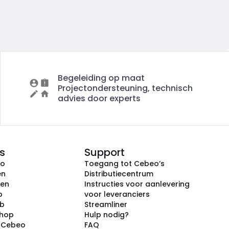
Begeleiding op maat
Projectondersteuning, technisch
advies door experts
s
Support
eo
Toegang tot Cebeo’s
en
Distributiecentrum
ken
Instructies voor aanlevering
p
voor leveranciers
ub
Streamliner
shop
Hulp nodig?
j Cebeo
FAQ