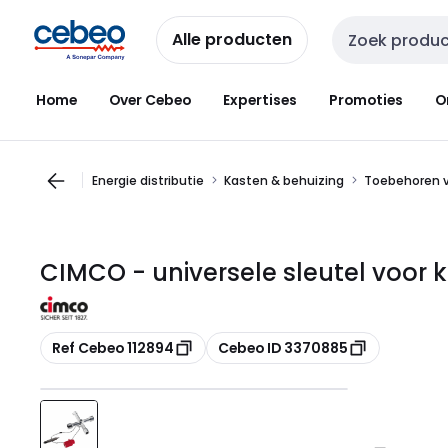
Overslaan
Overslaan
naar
naar
Alle producten
Zoekveld invoer
navigatie
inhoud
Home
Over Cebeo
Expertises
Promoties
O
Energie distributie
Kasten & behuizing
Toebehoren v
CIMCO - universele sleutel voor k
Kopiëren
Kopiëren
Ref Cebeo 112894
Cebeo ID 3370885