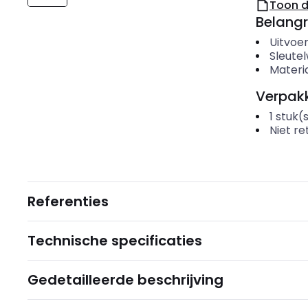
Toon 
Belangr
Uitvoer
Sleutel
Materi
Verpakk
1
stuk(
Niet r
Referenties
Technische specificaties
Gedetailleerde beschrijving