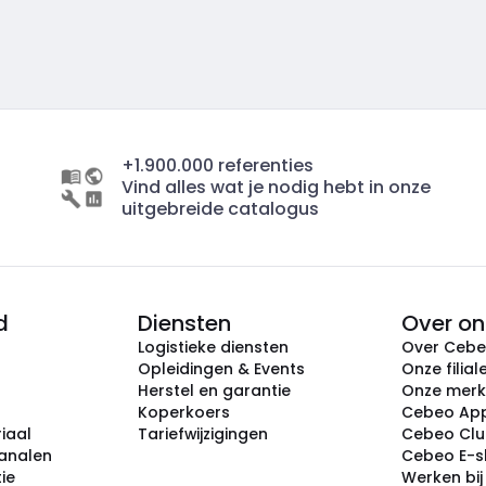
+1.900.000 referenties
Vind alles wat je nodig hebt in onze
uitgebreide catalogus
d
Diensten
Over on
Logistieke diensten
Over Ceb
Opleidingen & Events
Onze filial
Herstel en garantie
Onze mer
Koperkoers
Cebeo Ap
iaal
Tariefwijzigingen
Cebeo Cl
analen
Cebeo E-
tie
Werken bi