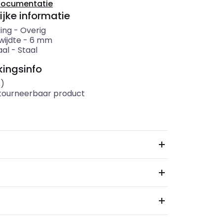
documentatie
ijke informatie
ing
-
Overig
wijdte
-
6
mm
aal
-
Staal
ingsinfo
s)
etourneerbaar product