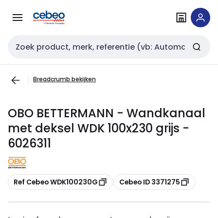
Overslaan
Overslaan
naar
naar
navigatie
inhoud
Zoekveld invoer
Breadcrumb bekijken
OBO BETTERMANN - Wandkanaal
met deksel WDK 100x230 grijs -
6026311
Kopiëren
Kopiëren
Ref Cebeo WDK100230G
Cebeo ID 3371275