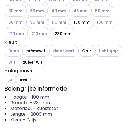
Andere varianten (Huidige combinatie niet mogelijk)
Andere varianten (Huidige combinatie niet mogelij
Andere varianten (Huidige combinatie ni
Andere varianten (Huidige co
Andere varianten 
30 mm
35 mm
40 mm
45 mm
50 mm
Andere varianten (Huidige combinatie niet mogelijk)
Andere varianten (Huidige combinatie niet mogelij
Andere varianten (Huidige combinatie ni
Andere varianten 
60 mm
90 mm
110 mm
130 mm
150 mm
Andere varianten (Huidige combinatie niet mogelijk)
Andere varianten (Huidige combinatie niet mogelij
170 mm
210 mm
230 mm
Kleur
:
Andere varianten (Huidige combinatie niet mogelijk)
Andere varianten (Huidige combinatie n
Andere variante
Bruin
crèmewit
diepzwart
Grijs
licht grijs
Andere varianten (Huidige combinatie niet mogelijk)
Wit
zuiver wit
Halogeenvrij
:
Andere varianten (Huidige combinatie niet mogelijk)
ja
nee
Belangrijke informatie
Hoogte
-
100
mm
Breedte
-
230
mm
Materiaal
-
Kunststof
Lengte
-
2000
mm
Kleur
-
Grijs