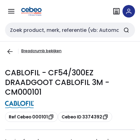
Overslaan
Overslaan
naar
naar
navigatie
inhoud
Zoekveld invoer
Breadcrumb bekijken
CABLOFIL - CF54/300EZ
DRAADGOOT CABLOFIL 3M -
CM000101
Kopiëren
Kopiëren
Ref Cebeo 000101
Cebeo ID 3374392