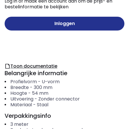
Log in of maak een account aan om de prijs- en
bestelinformatie te bekijken
Inloggen
Toon documentatie
Belangrijke informatie
Profielvorm
-
U-vorm
Breedte
-
300
mm
Hoogte
-
54
mm
Uitvoering
-
Zonder connector
Materiaal
-
Staal
Verpakkingsinfo
3
meter