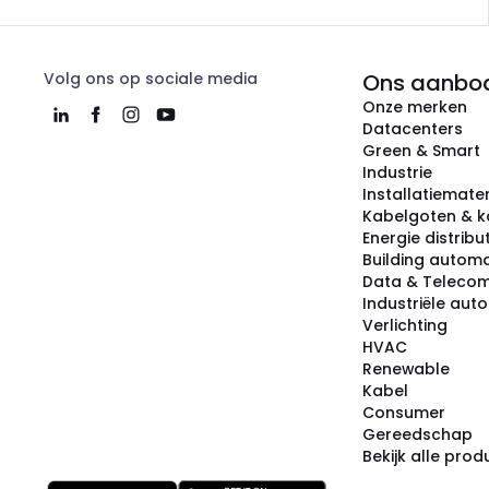
Volg ons op sociale media
Ons aanbo
Onze merken
Datacenters
Green & Smart
Industrie
Installatiemater
Kabelgoten & k
Energie distribu
Building automa
Data & Teleco
Industriële aut
Verlichting
HVAC
Renewable
Kabel
Consumer
Gereedschap
Bekijk alle pro