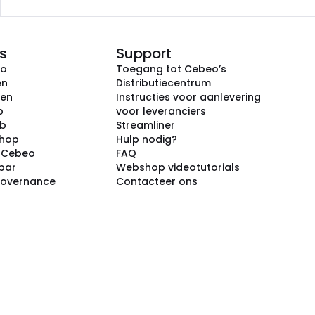
s
Support
eo
Toegang tot Cebeo’s
en
Distributiecentrum
ken
Instructies voor aanlevering
p
voor leveranciers
ub
Streamliner
shop
Hulp nodig?
j Cebeo
FAQ
par
Webshop videotutorials
Governance
Contacteer ons