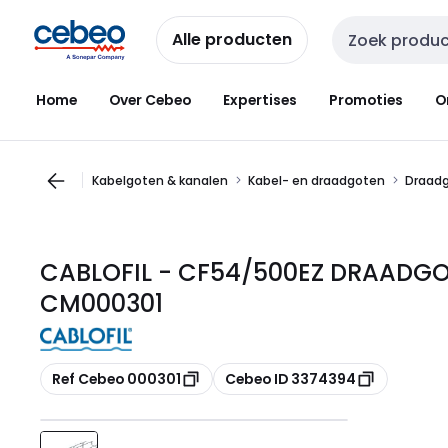
Overslaan
Overslaan
naar
naar
Alle producten
Zoekveld invoer
navigatie
inhoud
Home
Over Cebeo
Expertises
Promoties
O
Kabelgoten & kanalen
Kabel- en draadgoten
Draad
CABLOFIL - CF54/500EZ DRAADGO
CM000301
Kopiëren
Kopiëren
Ref Cebeo 000301
Cebeo ID 3374394