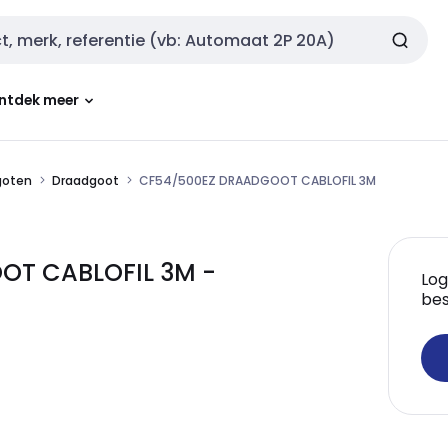
ntdek meer
goten
Draadgoot
CF54/500EZ DRAADGOOT CABLOFIL 3M
OT CABLOFIL 3M -
Log
bes