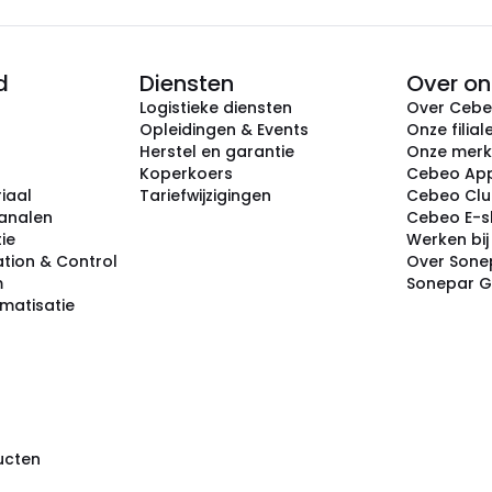
d
Diensten
Over on
Logistieke diensten
Over Ceb
Opleidingen & Events
Onze filial
Herstel en garantie
Onze mer
Koperkoers
Cebeo Ap
iaal
Tariefwijzigingen
Cebeo Cl
analen
Cebeo E-
tie
Werken bi
tion & Control
Over Sone
m
Sonepar 
omatisatie
ducten