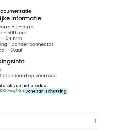
documentatie
ijke informatie
lvorm
-
U-vorm
e
-
500
mm
e
-
54
mm
ing
-
Zonder connector
aal
-
Staal
ingsinfo
r
t standaard op voorraad
fdruk van het product
 CO₂-eq/Km
Sonepar-schatting