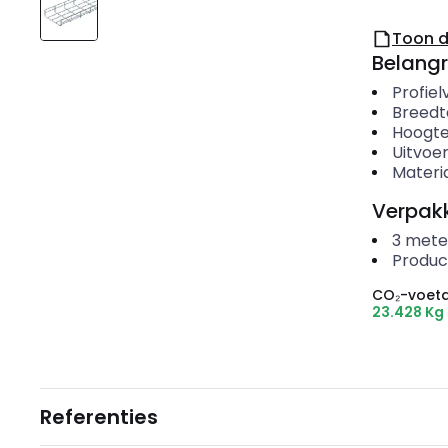
Toon 
Belangr
Profie
Breedt
Hoogt
Uitvoer
Materi
Verpakk
3
mete
Produc
CO₂-voeta
23.428 Kg
Referenties