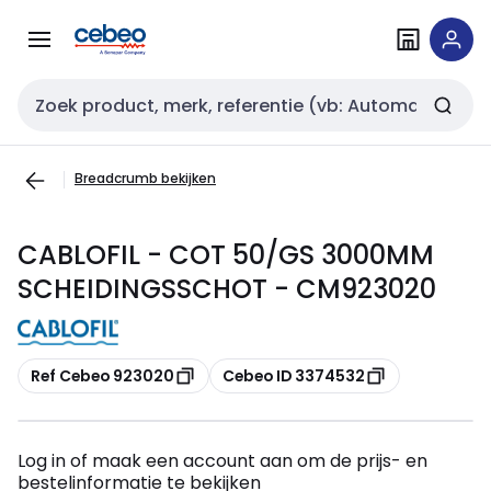
Overslaan
Overslaan
naar
naar
navigatie
inhoud
Zoekveld invoer
Breadcrumb bekijken
CABLOFIL - COT 50/GS 3000MM
SCHEIDINGSSCHOT - CM923020
Kopiëren
Kopiëren
Ref Cebeo 923020
Cebeo ID 3374532
Log in of maak een account aan om de prijs- en
bestelinformatie te bekijken