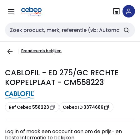
Overslaan
Overslaan
naar
naar
navigatie
inhoud
Zoekveld invoer
Breadcrumb bekijken
CABLOFIL - ED 275/GC RECHTE
KOPPELPLAAT - CM558223
Kopiëren
Kopiëren
Ref Cebeo 558223
Cebeo ID 3374686
Log in of maak een account aan om de prijs- en
bestelinformatie te bekijken