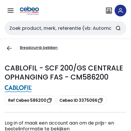
Overslaan
Overslaan
naar
naar
navigatie
inhoud
Zoekveld invoer
Breadcrumb bekijken
CABLOFIL - SCF 200/GS CENTRALE
OPHANGING FAS - CM586200
Kopiëren
Kopiëren
Ref Cebeo 586200
Cebeo ID 3375066
Log in of maak een account aan om de prijs- en
bestelinformatie te bekijken