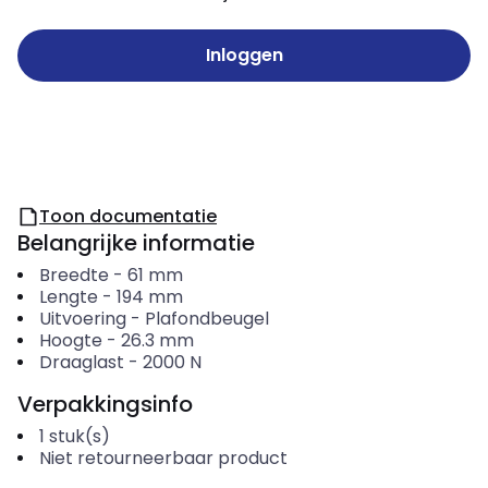
Inloggen
Toon documentatie
Belangrijke informatie
Breedte
-
61
mm
Lengte
-
194
mm
Uitvoering
-
Plafondbeugel
Hoogte
-
26.3
mm
Draaglast
-
2000
N
Verpakkingsinfo
1
stuk(s)
Niet retourneerbaar product