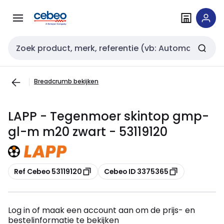
Overslaan
Overslaan
naar
naar
navigatie
inhoud
Zoekveld invoer
Breadcrumb bekijken
LAPP - Tegenmoer skintop gmp-
gl-m m20 zwart - 53119120
Kopiëren
Kopiëren
Ref Cebeo 53119120
Cebeo ID 3375365
Log in of maak een account aan om de prijs- en
bestelinformatie te bekijken