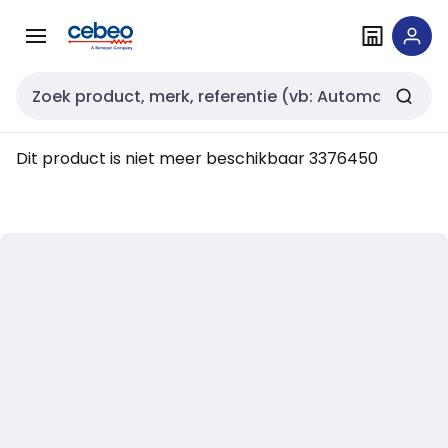
Overslaan
Overslaan
naar
naar
navigatie
inhoud
Zoekveld invoer
Dit product is niet meer beschikbaar
3376450