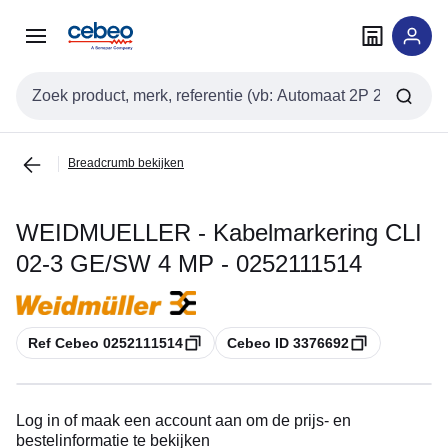
Overslaan
Overslaan
naar
naar
navigatie
inhoud
Zoekveld invoer
Breadcrumb bekijken
WEIDMUELLER - Kabelmarkering CLI
02-3 GE/SW 4 MP - 0252111514
Kopiëren
Kopiëren
Ref Cebeo 0252111514
Cebeo ID 3376692
Log in of maak een account aan om de prijs- en
bestelinformatie te bekijken