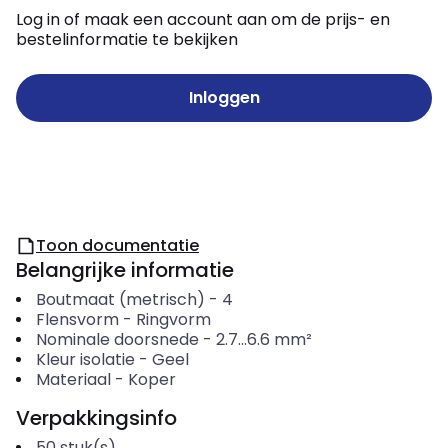
Log in of maak een account aan om de prijs- en
bestelinformatie te bekijken
Inloggen
Toon documentatie
Belangrijke informatie
Boutmaat (metrisch)
-
4
Flensvorm
-
Ringvorm
Nominale doorsnede
-
2.7...6.6
mm²
Kleur isolatie
-
Geel
Materiaal
-
Koper
Verpakkingsinfo
50
stuk(s)