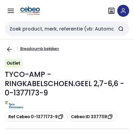
Overslaan
Overslaan
naar
naar
navigatie
inhoud
Zoekveld invoer
Breadcrumb bekijken
Outlet
TYCO-AMP -
RINGKABELSCHOEN.GEEL 2,7-6,6 -
0-1377173-9
Kopiëren
Kopiëren
Ref Cebeo 0-1377173-9
Cebeo ID 3377119