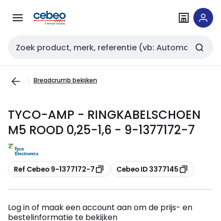
Overslaan
Overslaan
naar
naar
navigatie
inhoud
Zoekveld invoer
Breadcrumb bekijken
TYCO-AMP - RINGKABELSCHOEN
M5 ROOD 0,25-1,6 - 9-1377172-7
Kopiëren
Kopiëren
Ref Cebeo 9-1377172-7
Cebeo ID 3377145
Log in of maak een account aan om de prijs- en
bestelinformatie te bekijken