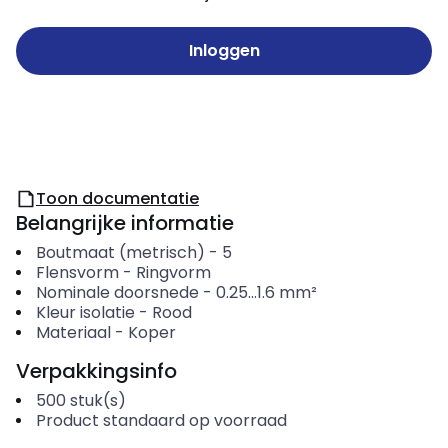
Inloggen
Toon documentatie
Belangrijke informatie
Boutmaat (metrisch)
-
5
Flensvorm
-
Ringvorm
Nominale doorsnede
-
0.25...1.6
mm²
Kleur isolatie
-
Rood
Materiaal
-
Koper
Verpakkingsinfo
500
stuk(s)
Product standaard op voorraad