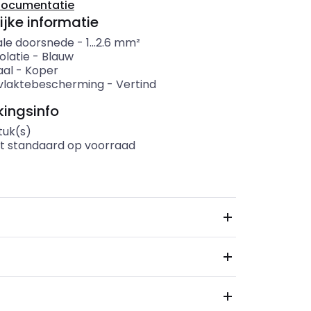
documentatie
ijke informatie
le doorsnede
-
1...2.6
mm²
solatie
-
Blauw
aal
-
Koper
vlaktebescherming
-
Vertind
ingsinfo
tuk(s)
t standaard op voorraad