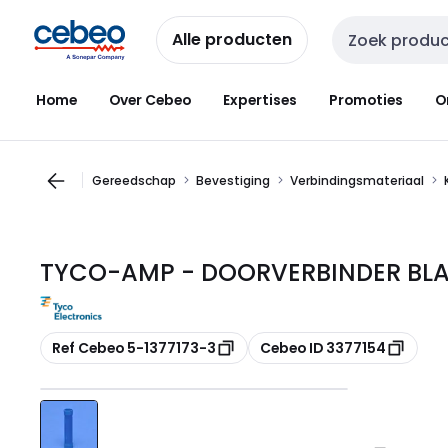
Overslaan
Overslaan
naar
naar
Alle producten
Zoekveld invoer
navigatie
inhoud
Home
Over Cebeo
Expertises
Promoties
O
Gereedschap
Bevestiging
Verbindingsmateriaal
TYCO-AMP - DOORVERBINDER BLAUW
Kopiëren
Kopiëren
Ref Cebeo 5-1377173-3
Cebeo ID 3377154