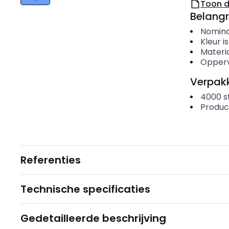
Toon 
Belangr
Nomina
Kleur i
Materi
Opper
Verpakk
4000
s
Produc
Referenties
Technische specificaties
Gedetailleerde beschrijving