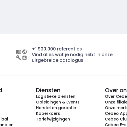
+1.900.000 referenties
Vind alles wat je nodig hebt in onze
uitgebreide catalogus
d
Diensten
Over on
Logistieke diensten
Over Ceb
Opleidingen & Events
Onze filial
Herstel en garantie
Onze mer
Koperkoers
Cebeo Ap
iaal
Tariefwijzigingen
Cebeo Cl
analen
Cebeo E-