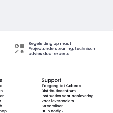
Begeleiding op maat
Projectondersteuning, technisch
advies door experts
s
Support
eo
Toegang tot Cebeo’s
en
Distributiecentrum
ken
Instructies voor aanlevering
p
voor leveranciers
ub
Streamliner
shop
Hulp nodig?