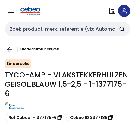
Overslaan
Overslaan
naar
naar
navigatie
inhoud
Zoekveld invoer
Breadcrumb bekijken
Eindereeks
TYCO-AMP - VLAKSTEKKERHULZEN
GEISOL.BLAUW 1,5-2,5 - 1-1377175-
6
Kopiëren
Kopiëren
Ref Cebeo 1-1377175-6
Cebeo ID 3377189