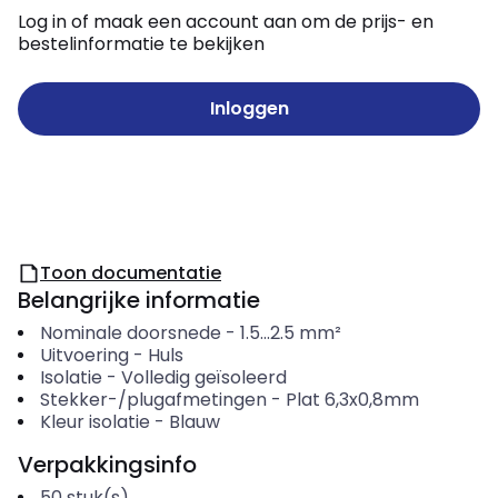
Log in of maak een account aan om de prijs- en
bestelinformatie te bekijken
Inloggen
Toon documentatie
Belangrijke informatie
Nominale doorsnede
-
1.5...2.5
mm²
Uitvoering
-
Huls
Isolatie
-
Volledig geïsoleerd
Stekker-/plugafmetingen
-
Plat 6,3x0,8mm
Kleur isolatie
-
Blauw
Verpakkingsinfo
50
stuk(s)