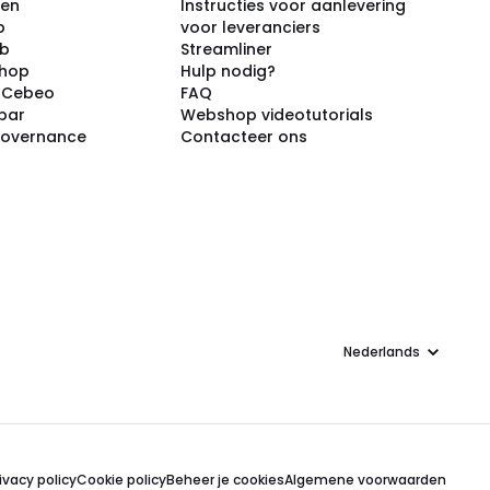
ken
Instructies voor aanlevering
p
voor leveranciers
ub
Streamliner
shop
Hulp nodig?
j Cebeo
FAQ
par
Webshop videotutorials
Governance
Contacteer ons
Taal
ivacy policy
Cookie policy
Beheer je cookies
Algemene voorwaarden