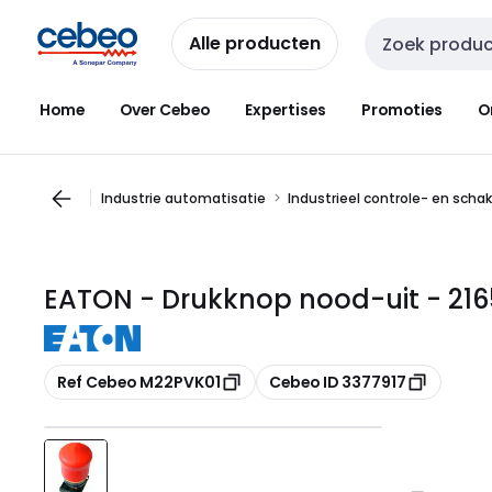
Overslaan
Overslaan
naar
naar
Alle producten
Zoekveld invoer
navigatie
inhoud
Home
Over Cebeo
Expertises
Promoties
O
Industrie automatisatie
Industrieel controle- en scha
EATON - Drukknop nood-uit - 216
Kopiëren
Kopiëren
Ref Cebeo M22PVK01
Cebeo ID 3377917