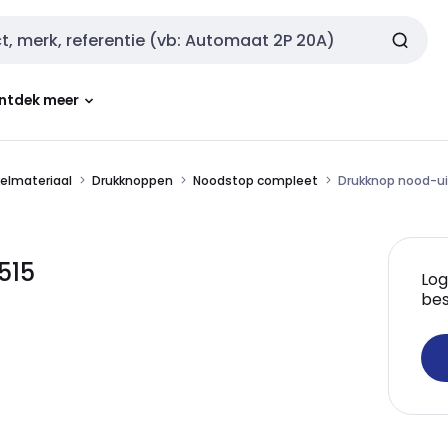
ntdek meer
kelmateriaal
Drukknoppen
Noodstop compleet
Drukknop nood-ui
515
Log
bes