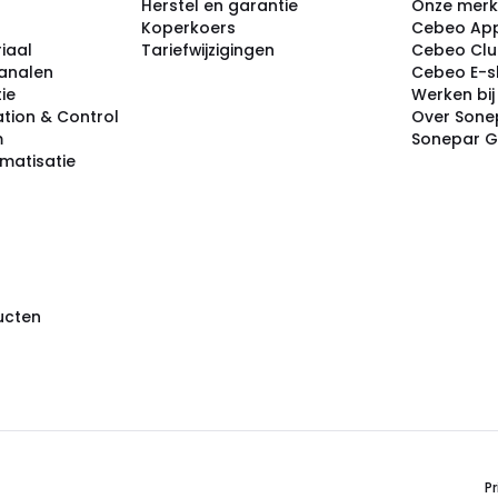
Herstel en garantie
Onze mer
Koperkoers
Cebeo Ap
iaal
Tariefwijzigingen
Cebeo Cl
analen
Cebeo E-
tie
Werken bi
tion & Control
Over Sone
m
Sonepar 
omatisatie
ducten
Pr