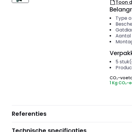
Toon 
Belangr
Type o
Besche
Gatdi
Aantal
Montag
Verpakk
5
stuk(
Produc
CO₂-voeta
1 Kg CO₂-
Referenties
Technische specificaties