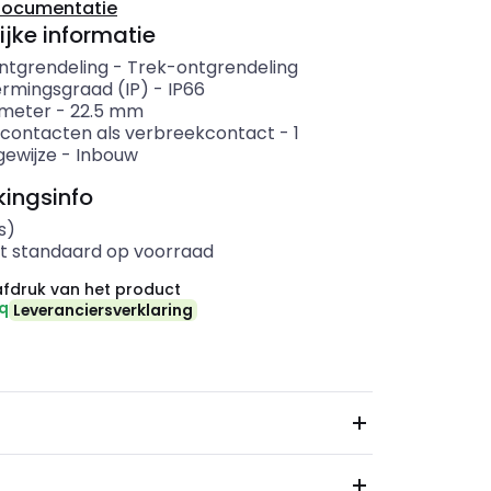
documentatie
ijke informatie
ntgrendeling
-
Trek-ontgrendeling
rmingsgraad (IP)
-
IP66
ameter
-
22.5
mm
 contacten als verbreekcontact
-
1
ewijze
-
Inbouw
ingsinfo
s)
t standaard op voorraad
fdruk van het product
eq
Leveranciersverklaring