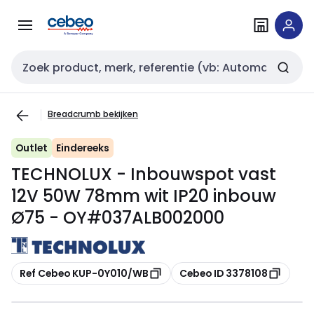
Overslaan
Overslaan
naar
naar
navigatie
inhoud
Zoekveld invoer
Breadcrumb bekijken
Outlet
Eindereeks
TECHNOLUX - Inbouwspot vast
12V 50W 78mm wit IP20 inbouw
Ø75 - OY#037ALB002000
Kopiëren
Kopiëren
Ref Cebeo KUP-0Y010/WB
Cebeo ID 3378108